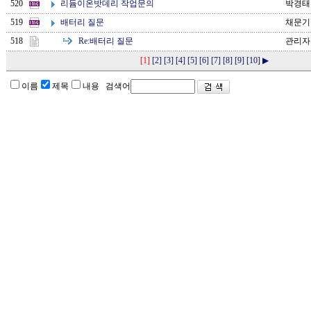
리듐이온밧데리 작업문의
520
박경태
배터리 질문
519
채문기
Re:
배터리 질문
518
관리자
[1]
[2]
[3]
[4]
[5]
[6]
[7]
[8]
[9]
[10]
▶
이름
제목
내용 검색어