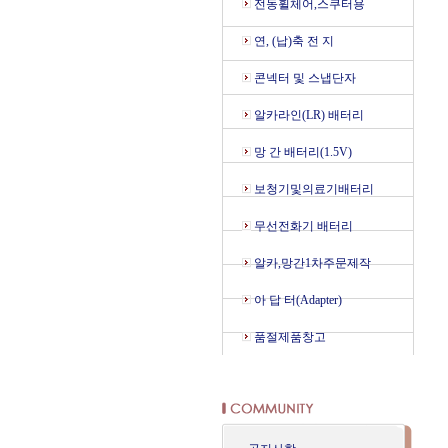
전동휠체어,스쿠터용
연, (납)축 전 지
콘넥터 및 스냅단자
알카라인(LR) 배터리
망 간 배터리(1.5V)
보청기및의료기배터리
무선전화기 배터리
알카,망간1차주문제작
아 답 터(Adapter)
품절제품창고