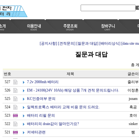
[공지사항]
[견적문의]
[질문과 대답]
[배터리상식]
[data site m
질문과 대답
총 게
번호
제목
글쓴이
7.2v 2000mh 배터리
527
줄리부
EM - 24100(24V 10Ah) 해당 상품 7개 견적 문의드립니다.
526
이정훈
KC인증여부 문의
525
jsnam
일렉트로룩스 배터리 교체 비용 문의 드려요.
524
흑곰
배터리 리필 문의
523
호야
배터리의 drain값이 얼마인가요?
522
sinker
커넥터관련
521
쌤