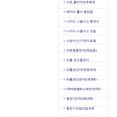
이온,폴리머보호회로
배터리 홀더 총집합
니카드.니켈수소 충전지
니카드,니켈수소 조립
소방/수신기/유도등용
버튼형충전지(백업용)
리튬 코인충전지
리튬코인1차주문제작
리튬코인전지(CR,BR)
LR버튼형&시계전지(SR)
충전기(CHARGER)
충전기조립작업셋트