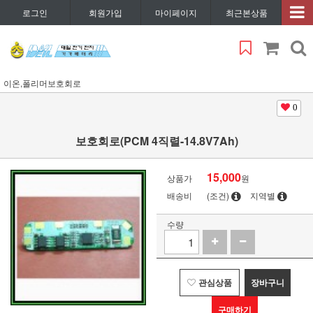
로그인
회원가입
마이페이지
최근본상품
이온,폴리머보호회로
0
보호회로(PCM 4직렬-14.8V7Ah)
15,000
상품가
원
배송비
(조건)
지역별
수량
관심상품
장바구니
구매하기