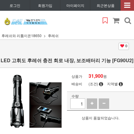
로그인
회원가입
마이페이지
최근본상품
후레쉬와 리튬이온18650
후레쉬
0
LED 고휘도 후레쉬 충전 회로 내장, 보조배터리 기능 [FG90U2]
31,900
상품가
원
배송비
(조건)
지역별
수량
상품이 품절되었습니다.