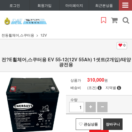
로그인
회원가입
마이페이지
최근본상품
전동휠체어,스쿠터용
12V
0
전?E휠체어,스쿠터용 EV 55-12(12V 55Ah) 1셋트(2개입)/태양
광전용
310,000
상품가
원
배송비
(조건)
지역별
수량
관심상품
장바구니