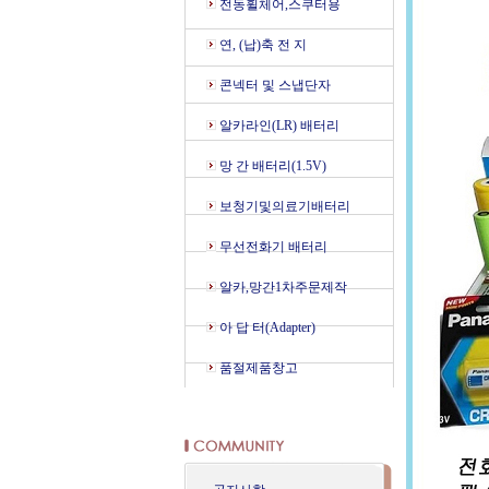
전동휠체어,스쿠터용
연, (납)축 전 지
콘넥터 및 스냅단자
알카라인(LR) 배터리
망 간 배터리(1.5V)
보청기및의료기배터리
무선전화기 배터리
알카,망간1차주문제작
아 답 터(Adapter)
품절제품창고