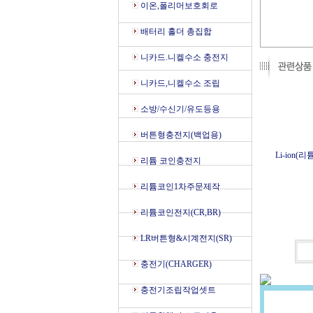
이온,폴리머보호회로
배터리 홀더 총집합
니카드.니켈수소 충전지
니카드,니켈수소 조립
소방/수신기/유도등용
버튼형충전지(백업용)
Li-ion(리
리튬 코인충전지
리튬코인1차주문제작
리튬코인전지(CR,BR)
LR버튼형&시계전지(SR)
충전기(CHARGER)
충전기조립작업셋트