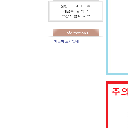
신한 110-041-101316
예금주 : 윤 석 규
**감 사 합 니 다 **
1
차문화 교육안내