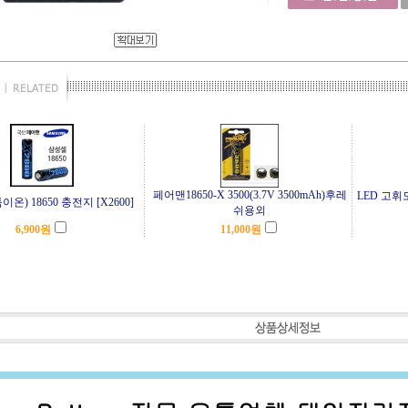
페어맨18650-X 3500(3.7V 3500mAh)후레
LED 고휘
튬이온) 18650 충전지 [X2600]
쉬용외
6,900
원
11,000
원