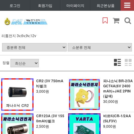
로그인
회원가입
마이페이지
최근본상품
리튬전지 3v,6v,9v,12v
정렬
CR2 (3V 750mA
파나소닉 BR-2/3A
h)벌크
GCT4A(6V 2400
mAh)+JAE 2PIN
3,000원
(갈색)
30,000원
CR123A (3V 155
바르타CR-1/2AA
0mAh)벌크
(SLF3V)
2,500원
9,000원