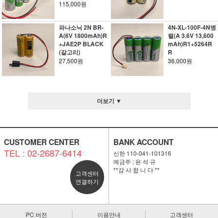
115,000원
파나소닉 2N BR-
4N-XL-100F-4N병
A(6V 1800mAh)R
렬(A 3.6V 13,600
+JAE2P BLACK
mAh)R1+5264R
(갈고리)
R
27,500원
36,000원
더보기 ▼
CUSTOMER CENTER
BANK ACCOUNT
TEL : 02-2687-6414
신한 110-041-101316
예금주 : 윤 석 규
**감 사 합 니 다 **
고객센터
연결하기
PC 버전
이용안내
고객센터