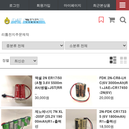
로그인
회원가입
마이페이지
최근본상품
리튬전지주문제작
정렬
맥셀 2N ER17/50
FDK 2N-CR8-LH
(A형 3.6V 5500m
C(6V 3000mAh)R
Ah)병렬+JST(RR
1+JAE=CR17450
_
-2N(6V)
30,000원
20,000원
제노에너지 7N XL
2N-FDK CR1733
-205F (25.2V 190
5 (6V 1800mAh)
00mAh)R1+출력
R1+출력선
선
18,500원