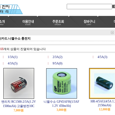
니카드.니켈수소 충전지
총
13
개의 상품이 진열되어 있습니다
1/3A(1)
2/3A(2)
4/5A(3)
4/3A(5)
9/5A(0)
HR-4/5AU(4/5A 1
엔리치 RC1500-2/3A(1.2V
니켈수소 GP45AFH(1/3AF
2150mAh)
1.2V 450mAh)
1500mAh) 고율방전10C
12,000원
3,000원
7,000원