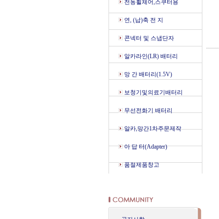
전동휠체어,스쿠터용
연, (납)축 전 지
콘넥터 및 스냅단자
알카라인(LR) 배터리
망 간 배터리(1.5V)
보청기및의료기배터리
무선전화기 배터리
알카,망간1차주문제작
아 답 터(Adapter)
품절제품창고