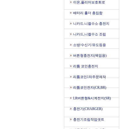
이온,폴리머보호회로
배터리 홀더 총집합
니카드.니켈수소 충전지
니카드,니켈수소 조립
소방/수신기/유도등용
버튼형충전지(백업용)
리튬 코인충전지
리튬코인1차주문제작
리튬코인전지(CR,BR)
LR버튼형&시계전지(SR)
충전기(CHARGER)
충전기조립작업셋트