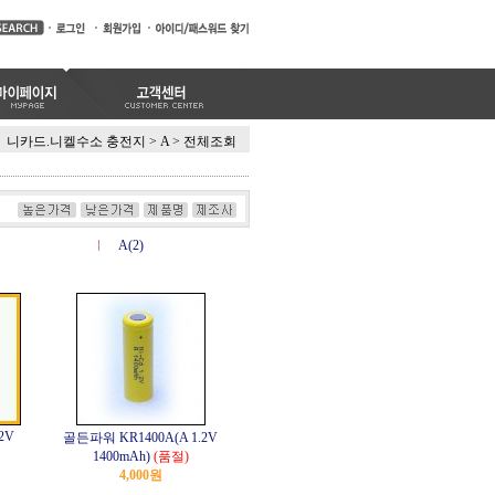
니카드.니켈수소 충전지
>
A
>
전체조회
A(2)
.2V
골든파워 KR1400A(A 1.2V
1400mAh)
(품절)
4,000원